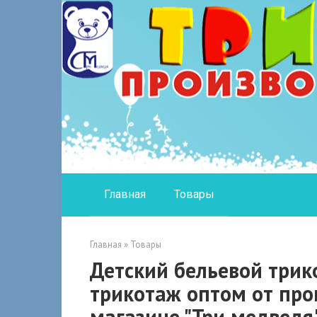
Перейти
к
контенту
Главная
Товары
Главная
»
Товары
Детский бельевой трик
трикотаж оптом от про
магазине "Три медведя